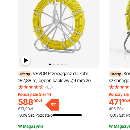
VEVOR Przeciągacz do kabli,
Ko
Oferty
Oferty
182,88 m, bęben kablowy 7,9 mm ze
szklanego
stalowym stojakiem, 3 głowice ciągnące,
szklanego
(185)
narzędzia do wyciągania kabli ze ścian i
stojakiem,
Kończy się Sier 14
Kończy się 
588
471
90
zł
90
zł
przewodów elektrycznych,
oznaczenia
-
5
%
nieprzewodzące prądu
narzędzie 
619,90zł
496,90zł
i rur insta
100% Szt. Pozostało
100% Szt. P
nieprzew
W Magazynie
W Magazyn