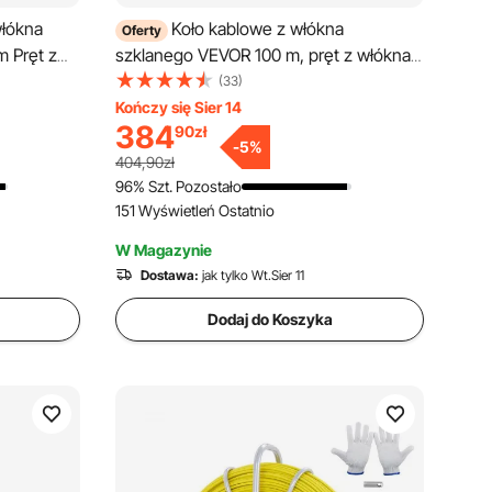
włókna
Koło kablowe z włókna
Oferty
 Pręt z
szklanego VEVOR 100 m, pręt z włókna
lowe
szklanego Ø6,3 mm, taśma rybacka ze
(33)
yt
stojakiem, pomoc w przeciąganiu kabla
Kończy się Sier 14
384
90
zł
ągnące
z oznaczeniami, nawlekacz kabla,
-
5
%
+80°C
narzędzie do przeciągania kabli do ścian
404,90zł
ągnąca
i rur instalacji elektrycznych,
96% Szt. Pozostało
151 Wyświetleń Ostatnio
nieprzewodzące
W Magazynie
Dostawa:
jak tylko Wt.Sier 11
Dodaj do Koszyka