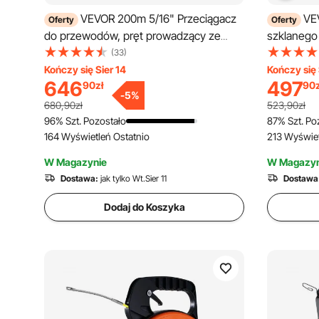
VEVOR 200m 5/16" Przeciągacz
VE
Oferty
Oferty
do przewodów, pręt prowadzący ze
szklanego
stalowym stojakiem na szpulę, 3 głowice
włókna sz
(33)
ciągnące, narzędzie wędkarskie do
rękawicam
Kończy się Sier 14
Kończy się 
646
497
90
zł
90
ścian i przewodów elektrycznych,
Uchwyt ha
-
5
%
nieprzewodzące
ciągnące 
680,90zł
523,90zł
+80°C Pom
96% Szt. Pozostało
87% Szt. Po
164 Wyświetleń Ostatnio
213 Wyświet
ciągnąca S
W Magazynie
W Magazyn
Dostawa:
jak tylko Wt.Sier 11
Dostawa
Dodaj do Koszyka