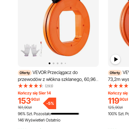
VEVOR Przeciągacz do
VE
Oferty
Oferty
przewodów z włókna szklanego, 60,96
73,2m wyso
m x 4,7 mm, z zoptymalizowaną
przeciągani
(293)
obudową i uchwytem, łatwe w obsłudze
wysokoma
Kończy się Sier 14
Kończy się 
153
119
90
zł
90
zł
narzędzie do przeciągania kabli, spirala
rękawicami
-
5
%
do przeciągania przewodów ściennych i
przeciągan
161,90zł
125,90zł
elektrycznych, nieprzewodząca
na zerwan
96% Szt. Pozostało
100% Szt. P
146 Wyświetleń Ostatnio
przeciąga