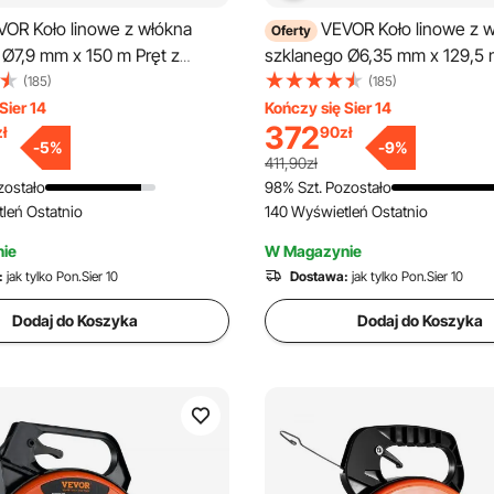
VOR Koło linowe z włókna
VEVOR Koło linowe z 
Oferty
 Ø7,9 mm x 150 m Pręt z
szklanego Ø6,35 mm x 129,5 m
klanego w zestawie z
włókna szklanego, w tym sta
(185)
(185)
i do kołowrotka stalowego
rękawice do kołowrotka Uchw
Sier 14
Kończy się Sier 14
372
zł
90
zł
mulca Metalowe głowice
hamulca Metalowe głowice ci
-
5
%
-
9
%
Taśma wędkarska -40°C do
Taśma wędkarska -40°C do 
411,90zł
oc w ciągnięciu Taśma
Pomoc w ciągnięciu Taśma ci
zostało
98% Szt. Pozostało
leń Ostatnio
140 Wyświetleń Ostatnio
pirala ciągnąca
Spirala ciągnąca
ie
W Magazynie
:
jak tylko Pon.Sier 10
Dostawa:
jak tylko Pon.Sier 10
Dodaj do Koszyka
Dodaj do Koszyka