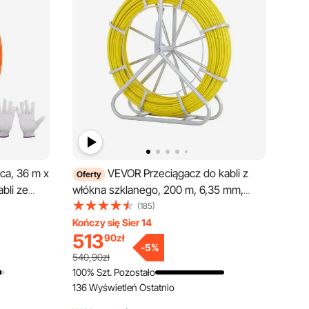
ca, 36 m x
VEVOR Przeciągacz do kabli z
Oferty
bli ze
włókna szklanego, 200 m, 6,35 mm,
hwytem, ​​
przeciągacz do kabli z taśmy rybackiej,
(185)
ia
pręt prowadzący kabel ze stalowym
Kończy się Sier 14
513
90
zł
ągania
stojakiem na szpulę, 3 głowice ciągnące,
-
5
%
narzędzia wędkarskie do ścian i
540,90zł
ce
przewodów elektrycznych,
100% Szt. Pozostało
136 Wyświetleń Ostatnio
nieprzewodzące prądu