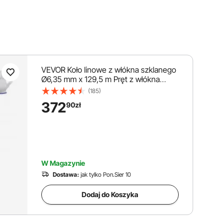
VEVOR Koło linowe z włókna szklanego
Ø6,35 mm x 129,5 m Pręt z włókna
szklanego, w tym stalowe rękawice do
(185)
kołowrotka Uchwyt hamulca Metalowe
372
90
zł
głowice ciągnące Taśma wędkarska
-40°C do +80°C Pomoc w ciągnięciu
Taśma ciągnąca Spirala ciągnąca
W Magazynie
Dostawa:
jak tylko Pon.Sier 10
Dodaj do Koszyka