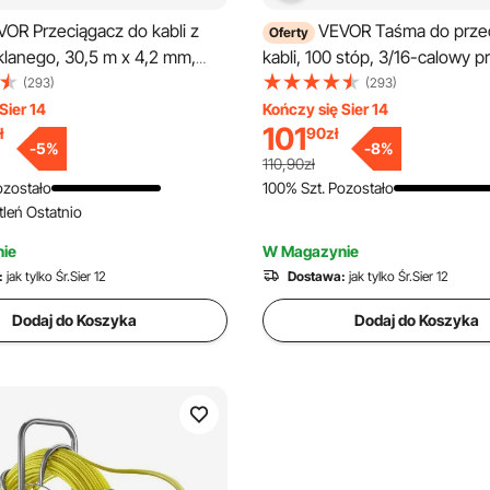
OR Przeciągacz do kabli z
VEVOR Taśma do przec
Oferty
klanego, 30,5 m x 4,2 mm,
kabli, 100 stóp, 3/16-calowy p
z do kabli z włókna szklanego
przeciągania przewodów z wł
(293)
(293)
alizowaną obudową i
szklanego z zoptymalizowan
Sier 14
Kończy się Sier 14
101
ł
90
zł
 Przyjazne dla użytkownika
korpusem i uchwytem, ​​łatwe 
-
5
%
-
8
%
do przeciągania kabli, Spirala
obsłudze narzędzie do przeci
110,90zł
gania kabli ściennych i
kabli, elastyczne narzędzia do
ozostało
100% Szt. Pozostało
leń Ostatnio
nych, Nieprzewodzący
przeciągania przewodów w śc
przewodach elektrycznych,
ie
W Magazynie
nieprzewodzące
:
jak tylko Śr.Sier 12
Dostawa:
jak tylko Śr.Sier 12
Dodaj do Koszyka
Dodaj do Koszyka