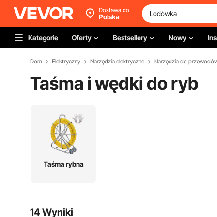
Dostawa do
Polska
Kategorie
Oferty
Bestsellery
Nowy
Ins
Dom
Elektryczny
Narzędzia elektryczne
Narzędzia do przewodów 
Taśma i wędki do ryb
Taśma rybna
14 Wyniki