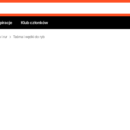
piracje
Klub członków
i rur
Taśma i wędki do ryb