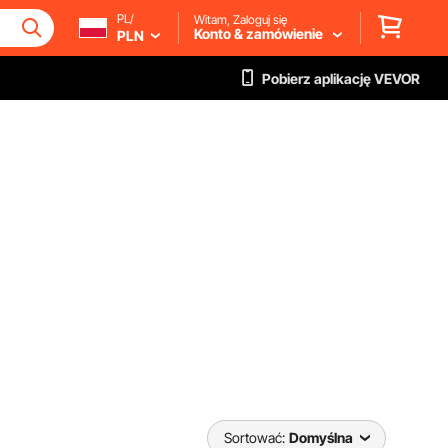
PL/
Witam, Zaloguj się
Konto & zamówienie
PLN
Pobierz aplikację VEVOR
Sortować:
Domyślna