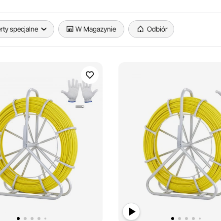
rty specjalne
W Magazynie
Odbiór