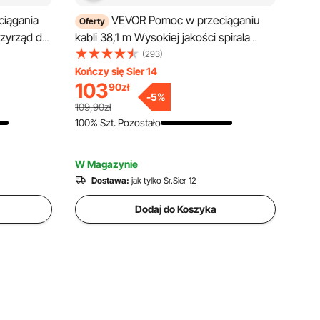
iągania
VEVOR Pomoc w przeciąganiu
Oferty
rzyrząd do
kabli 38,1 m Wysokiej jakości spirala
ókna
wciągająca z tworzywa PET, w zestawie
(293)
ym
bawełniane rękawiczki i zamknięcie Drut
Kończy się Sier 14
103
90
zł
w
do przeciągania pustych rur z odpornym
-
5
%
ągania
na zerwanie kablem [4,5 mm] Sprężyna
109,90zł
wciągająca Pomoc w przeciąganiu
100% Szt. Pozostało
ianach i
W Magazynie
Dostawa:
jak tylko Śr.Sier 12
Dodaj do Koszyka