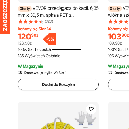
VEVOR przeciągacz do kabli, 6,35
VEV
Oferty
Oferty
mm x 30,5 m, spirala PET z
włókna sz
zoptymalizowaną obudową i uchwytem, ​​
Przeciągac
(293)
sprężyna ciągnąca, elastyczne
ze zoptym
Kończy się Sier 14
Kończy się 
120
103
90
zł
90
z
narzędzie do przeciągania przewodów
uchwytem,
-
5
%
ściennych i elektrycznych,
narzędzie 
126,90zł
109,90zł
nieprzewodzące
do przecią
100% Szt. Pozostało
100% Szt. P
136 Wyświetleń Ostatnio
196 Wyświet
elektrycz
W Magazynie
W Magazyn
Dostawa:
jak tylko Wt.Sier 11
Dostawa
Dodaj do Koszyka